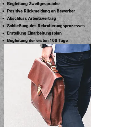
Begleitung Zweitgespräche
Positive Rückmeldung an Bewerber
Abschluss Arbeitsvertrag
Schließung des Rekrutierungsprozesses
Erstellung Einarbeitungsplan
Begleitung der ersten 100 Tage