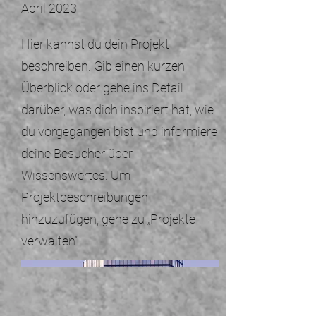
April 2023
Hier kannst du dein Projekt
beschreiben. Gib einen kurzen
Überblick oder gehe ins Detail
darüber, was dich inspiriert hat, wie
du vorgegangen bist und informiere
deine Besucher über
Wissenswertes. Um
Projektbeschreibungen
hinzuzufügen, gehe zu „Projekte
verwalten“.