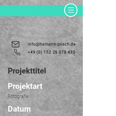
info@hamann-posch.de
+49 (0) 152 29 078 432
Projekttitel
Projektart
Fotografie
Datum