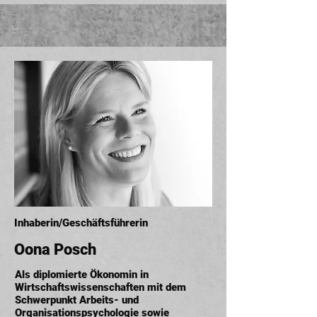
Inhaberin/Geschäftsführerin
Oona Posch
Als diplomierte Ökonomin in
Wirtschaftswissenschaften mit dem
Schwerpunkt Arbeits- und
Organisationspsychologie sowie