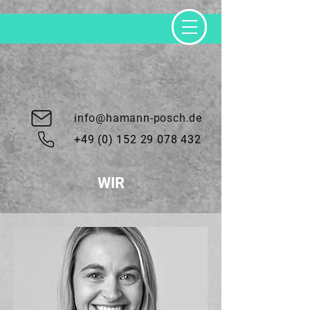
info@hamann-posch.de
+49 (0) 152 29 078 432
WIR