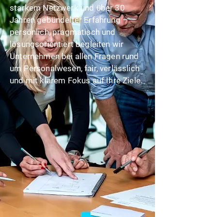
starkem Netzwerk und über 30
Jahren gebündelter Erfahrung –
persönlich, pragmatisch und
lösungsorientiert begleiten wir
Unternehmen bei allen Fragen rund
um Personalwesen, fair, verlässlich
und mit klarem Fokus auf Ihre Ziele.