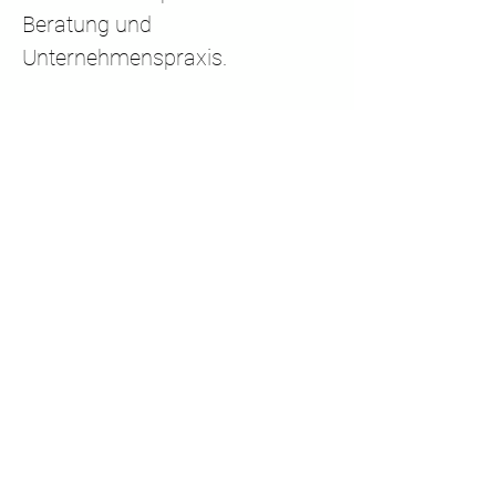
Beratung und 
Unternehmenspraxis.
Mehr anzeigen
Jetzt anmelden
Diese Veranstaltung teilen